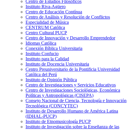
Centro de Estudios Filosóficos
Instituto Riva-Agüero
Centro de Educación Contínua
Centro de Análisis y Resolución de Conflictos
Especialidad de Música
CENTRUM Católica
Centro Cultural PUCP
Centro de Innovación y Desarrollo Emprendedor
Idiomas Católica
Conexión Bíblica Universitaria
Instituto Confucio
Instituto para la Calidad
Instituto de Docencia Universitaria
Centro Preuniversitario de la Pontificia Universidad
Católica del Perú
Instituto de Opinión Pública
Centro de Investigaciones y Servicios Educativos
Centro de Investigaciones Sociológicas, Económica
Políticas y Antropológicas (CISEPA)
Consejo Nacional de Ciencia, Tecnología e Innovación
Tecnológica (CONCYTEC)
Instituto de Desarrollo Humano de América Latina
(IDHAL-PUCP)
Instituto de Etnomusicología PUCP
Instituto de Investigación sobre la Enseñanza de las