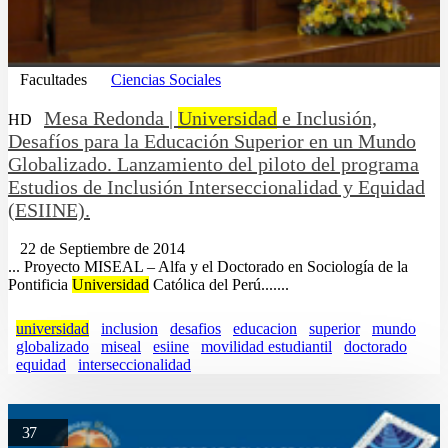
Facultades
Ciencias Sociales
Mesa Redonda |
Universidad
e Inclusión,
HD
Desafíos para la Educación Superior en un Mundo
Globalizado. Lanzamiento del piloto del programa
Estudios de Inclusión Interseccionalidad y Equidad
(ESIINE).
22 de Septiembre de 2014
... Proyecto MISEAL – Alfa y el Doctorado en Sociología de la
Pontificia
Universidad
Católica del Perú.......
universidad
inclusion
desafios
educacion
superior
mundo
globalizado
miseal
esiine
movilidad estudiantil
doctorado
equidad
interseccionalidad
37