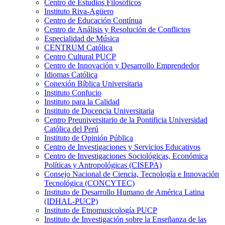
Centro de Estudios Filosóficos
Instituto Riva-Agüero
Centro de Educación Contínua
Centro de Análisis y Resolución de Conflictos
Especialidad de Música
CENTRUM Católica
Centro Cultural PUCP
Centro de Innovación y Desarrollo Emprendedor
Idiomas Católica
Conexión Bíblica Universitaria
Instituto Confucio
Instituto para la Calidad
Instituto de Docencia Universitaria
Centro Preuniversitario de la Pontificia Universidad
Católica del Perú
Instituto de Opinión Pública
Centro de Investigaciones y Servicios Educativos
Centro de Investigaciones Sociológicas, Económica
Políticas y Antropológicas (CISEPA)
Consejo Nacional de Ciencia, Tecnología e Innovación
Tecnológica (CONCYTEC)
Instituto de Desarrollo Humano de América Latina
(IDHAL-PUCP)
Instituto de Etnomusicología PUCP
Instituto de Investigación sobre la Enseñanza de las