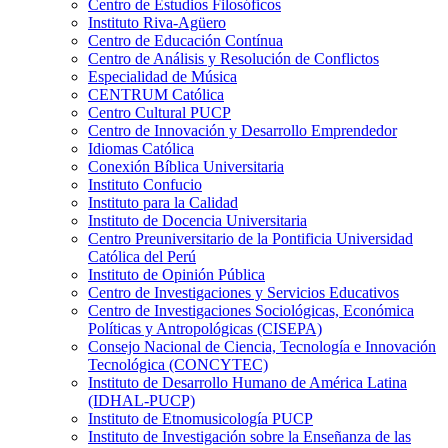
Centro de Estudios Filosóficos
Instituto Riva-Agüero
Centro de Educación Contínua
Centro de Análisis y Resolución de Conflictos
Especialidad de Música
CENTRUM Católica
Centro Cultural PUCP
Centro de Innovación y Desarrollo Emprendedor
Idiomas Católica
Conexión Bíblica Universitaria
Instituto Confucio
Instituto para la Calidad
Instituto de Docencia Universitaria
Centro Preuniversitario de la Pontificia Universidad
Católica del Perú
Instituto de Opinión Pública
Centro de Investigaciones y Servicios Educativos
Centro de Investigaciones Sociológicas, Económica
Políticas y Antropológicas (CISEPA)
Consejo Nacional de Ciencia, Tecnología e Innovación
Tecnológica (CONCYTEC)
Instituto de Desarrollo Humano de América Latina
(IDHAL-PUCP)
Instituto de Etnomusicología PUCP
Instituto de Investigación sobre la Enseñanza de las