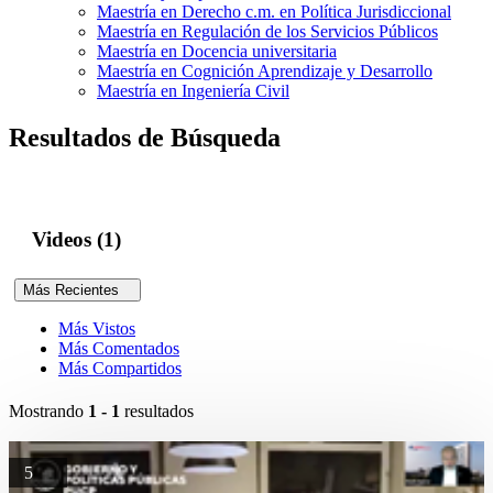
Maestría en Derecho c.m. en Política Jurisdiccional
Maestría en Regulación de los Servicios Públicos
Maestría en Docencia universitaria
Maestría en Cognición Aprendizaje y Desarrollo
Maestría en Ingeniería Civil
Resultados de Búsqueda
Videos (1)
Más Recientes
Más Vistos
Más Comentados
Más Compartidos
Mostrando
1 - 1
resultados
5