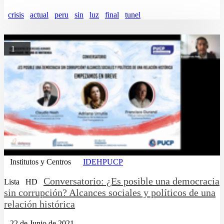
crisis
actual
peru
sin
luz
final
tunel
1
Institutos y Centros
IDEHPUCP
Conversatorio: ¿Es posible una democracia
Lista
HD
sin corrupción? Alcances sociales y políticos de una
relación histórica
22 de Junio de 2021