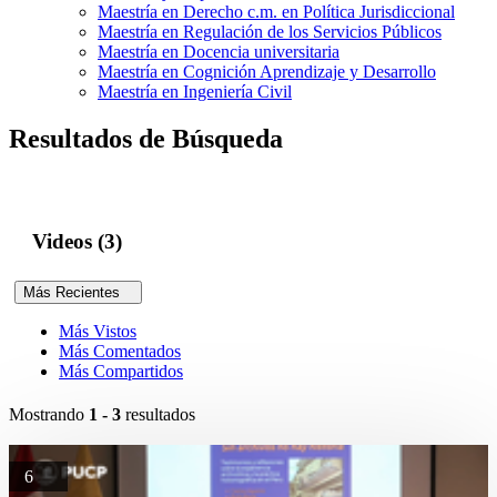
Maestría en Derecho c.m. en Política Jurisdiccional
Maestría en Regulación de los Servicios Públicos
Maestría en Docencia universitaria
Maestría en Cognición Aprendizaje y Desarrollo
Maestría en Ingeniería Civil
Resultados de Búsqueda
Videos (3)
Más Recientes
Más Vistos
Más Comentados
Más Compartidos
Mostrando
1 - 3
resultados
6