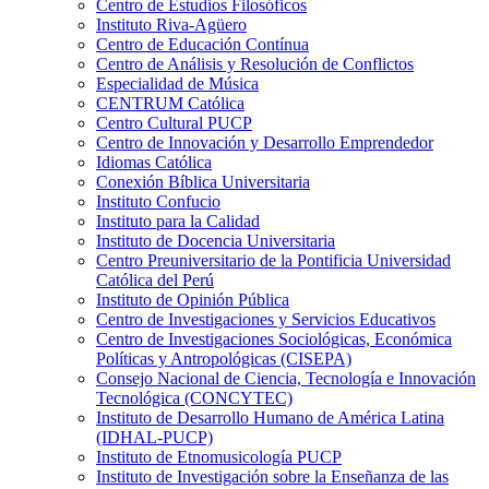
Centro de Estudios Filosóficos
Instituto Riva-Agüero
Centro de Educación Contínua
Centro de Análisis y Resolución de Conflictos
Especialidad de Música
CENTRUM Católica
Centro Cultural PUCP
Centro de Innovación y Desarrollo Emprendedor
Idiomas Católica
Conexión Bíblica Universitaria
Instituto Confucio
Instituto para la Calidad
Instituto de Docencia Universitaria
Centro Preuniversitario de la Pontificia Universidad
Católica del Perú
Instituto de Opinión Pública
Centro de Investigaciones y Servicios Educativos
Centro de Investigaciones Sociológicas, Económica
Políticas y Antropológicas (CISEPA)
Consejo Nacional de Ciencia, Tecnología e Innovación
Tecnológica (CONCYTEC)
Instituto de Desarrollo Humano de América Latina
(IDHAL-PUCP)
Instituto de Etnomusicología PUCP
Instituto de Investigación sobre la Enseñanza de las