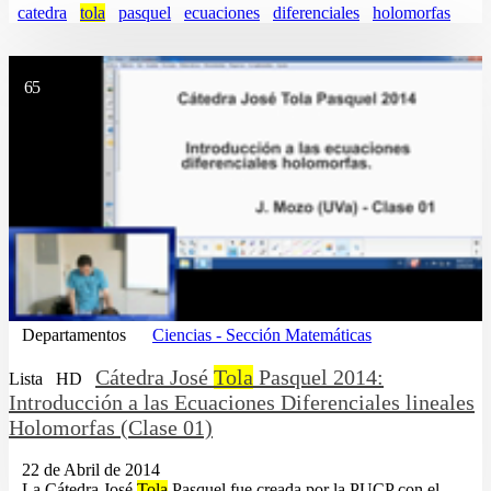
catedra
tola
pasquel
ecuaciones
diferenciales
holomorfas
65
Departamentos
Ciencias - Sección Matemáticas
Cátedra José
Tola
Pasquel 2014:
Lista
HD
Introducción a las Ecuaciones Diferenciales lineales
Holomorfas (Clase 01)
22 de Abril de 2014
...La Cátedra José
Tola
Pasquel fue creada por la PUCP con el