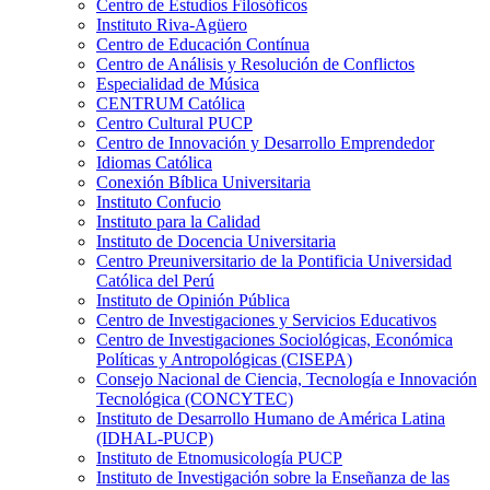
Centro de Estudios Filosóficos
Instituto Riva-Agüero
Centro de Educación Contínua
Centro de Análisis y Resolución de Conflictos
Especialidad de Música
CENTRUM Católica
Centro Cultural PUCP
Centro de Innovación y Desarrollo Emprendedor
Idiomas Católica
Conexión Bíblica Universitaria
Instituto Confucio
Instituto para la Calidad
Instituto de Docencia Universitaria
Centro Preuniversitario de la Pontificia Universidad
Católica del Perú
Instituto de Opinión Pública
Centro de Investigaciones y Servicios Educativos
Centro de Investigaciones Sociológicas, Económica
Políticas y Antropológicas (CISEPA)
Consejo Nacional de Ciencia, Tecnología e Innovación
Tecnológica (CONCYTEC)
Instituto de Desarrollo Humano de América Latina
(IDHAL-PUCP)
Instituto de Etnomusicología PUCP
Instituto de Investigación sobre la Enseñanza de las