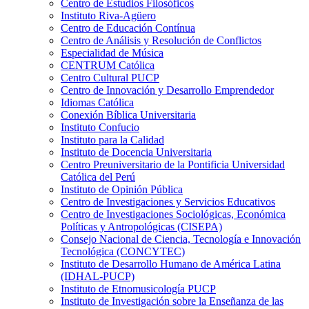
Centro de Estudios Filosóficos
Instituto Riva-Agüero
Centro de Educación Contínua
Centro de Análisis y Resolución de Conflictos
Especialidad de Música
CENTRUM Católica
Centro Cultural PUCP
Centro de Innovación y Desarrollo Emprendedor
Idiomas Católica
Conexión Bíblica Universitaria
Instituto Confucio
Instituto para la Calidad
Instituto de Docencia Universitaria
Centro Preuniversitario de la Pontificia Universidad
Católica del Perú
Instituto de Opinión Pública
Centro de Investigaciones y Servicios Educativos
Centro de Investigaciones Sociológicas, Económica
Políticas y Antropológicas (CISEPA)
Consejo Nacional de Ciencia, Tecnología e Innovación
Tecnológica (CONCYTEC)
Instituto de Desarrollo Humano de América Latina
(IDHAL-PUCP)
Instituto de Etnomusicología PUCP
Instituto de Investigación sobre la Enseñanza de las