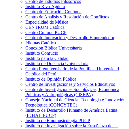
Centro de Estudios Filosóficos
Instituto Riva-Agüero
Centro de Educación Contínua
Centro de Análisis y Resolución de Conflictos
Especialidad de Música
CENTRUM Católica
Centro Cultural PUCP
Centro de Innovación y Desarrollo Emprendedor
Idiomas Católica
Conexión Bíblica Universitaria
Instituto Confucio
Instituto para la Calidad
Instituto de Docencia Universitaria
Centro Preuniversitario de la Pontificia Universidad
Católica del Perú
Instituto de Opinión Pública
Centro de Investigaciones y Servicios Educativos
Centro de Investigaciones Sociológicas, Económica
Políticas y Antropológicas (CISEPA)
Consejo Nacional de Ciencia, Tecnología e Innovación
Tecnológica (CONCYTEC)
Instituto de Desarrollo Humano de América Latina
(IDHAL-PUCP)
Instituto de Etnomusicología PUCP
Instituto de Investigación sobre la Enseñanza de las