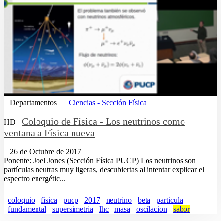
Departamentos
Ciencias - Sección Física
Coloquio de Física - Los neutrinos como
HD
ventana a Física nueva
26 de Octubre de 2017
Ponente: Joel Jones (Sección Física PUCP) Los neutrinos son
partículas neutras muy ligeras, descubiertas al intentar explicar el
espectro energétic...
coloquio
fisica
pucp
2017
neutrino
beta
particula
fundamental
supersimetria
lhc
masa
oscilacion
sabor