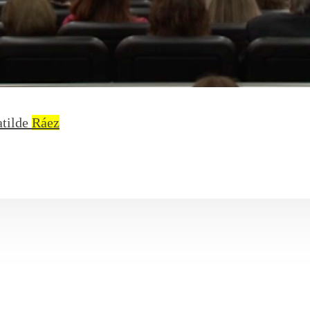
atilde
Ráez