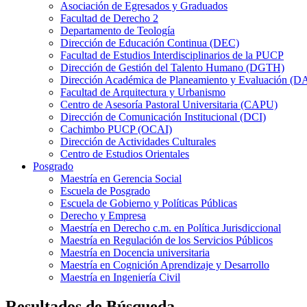
Asociación de Egresados y Graduados
Facultad de Derecho 2
Departamento de Teología
Dirección de Educación Continua (DEC)
Facultad de Estudios Interdisciplinarios de la PUCP
Dirección de Gestión del Talento Humano (DGTH)
Dirección Académica de Planeamiento y Evaluación (D
Facultad de Arquitectura y Urbanismo
Centro de Asesoría Pastoral Universitaria (CAPU)
Dirección de Comunicación Institucional (DCI)
Cachimbo PUCP (OCAI)
Dirección de Actividades Culturales
Centro de Estudios Orientales
Posgrado
Maestría en Gerencia Social
Escuela de Posgrado
Escuela de Gobierno y Políticas Públicas
Derecho y Empresa
Maestría en Derecho c.m. en Política Jurisdiccional
Maestría en Regulación de los Servicios Públicos
Maestría en Docencia universitaria
Maestría en Cognición Aprendizaje y Desarrollo
Maestría en Ingeniería Civil
Resultados de Búsqueda