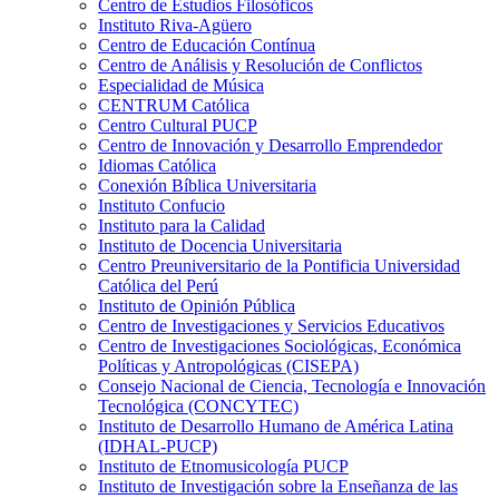
Centro de Estudios Filosóficos
Instituto Riva-Agüero
Centro de Educación Contínua
Centro de Análisis y Resolución de Conflictos
Especialidad de Música
CENTRUM Católica
Centro Cultural PUCP
Centro de Innovación y Desarrollo Emprendedor
Idiomas Católica
Conexión Bíblica Universitaria
Instituto Confucio
Instituto para la Calidad
Instituto de Docencia Universitaria
Centro Preuniversitario de la Pontificia Universidad
Católica del Perú
Instituto de Opinión Pública
Centro de Investigaciones y Servicios Educativos
Centro de Investigaciones Sociológicas, Económica
Políticas y Antropológicas (CISEPA)
Consejo Nacional de Ciencia, Tecnología e Innovación
Tecnológica (CONCYTEC)
Instituto de Desarrollo Humano de América Latina
(IDHAL-PUCP)
Instituto de Etnomusicología PUCP
Instituto de Investigación sobre la Enseñanza de las