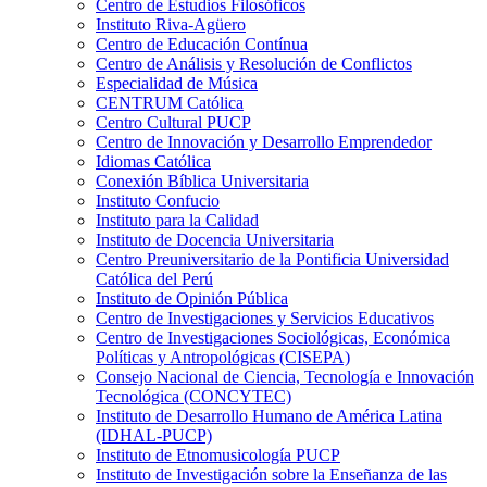
Centro de Estudios Filosóficos
Instituto Riva-Agüero
Centro de Educación Contínua
Centro de Análisis y Resolución de Conflictos
Especialidad de Música
CENTRUM Católica
Centro Cultural PUCP
Centro de Innovación y Desarrollo Emprendedor
Idiomas Católica
Conexión Bíblica Universitaria
Instituto Confucio
Instituto para la Calidad
Instituto de Docencia Universitaria
Centro Preuniversitario de la Pontificia Universidad
Católica del Perú
Instituto de Opinión Pública
Centro de Investigaciones y Servicios Educativos
Centro de Investigaciones Sociológicas, Económica
Políticas y Antropológicas (CISEPA)
Consejo Nacional de Ciencia, Tecnología e Innovación
Tecnológica (CONCYTEC)
Instituto de Desarrollo Humano de América Latina
(IDHAL-PUCP)
Instituto de Etnomusicología PUCP
Instituto de Investigación sobre la Enseñanza de las