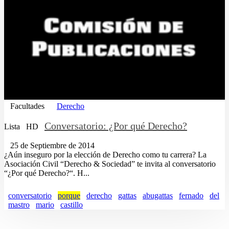
Facultades
Derecho
Conversatorio: ¿Por qué Derecho?
Lista
HD
25 de Septiembre de 2014
¿Aún inseguro por la elección de Derecho como tu carrera? La
Asociación Civil “Derecho & Sociedad” te invita al conversatorio
“¿Por qué Derecho?“. H...
conversatorio
porque
derecho
gattas
abugattas
fernado
del
mastro
mario
castillo