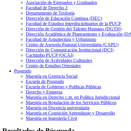
Asociación de Egresados y Graduados
Facultad de Derecho 2
Departamento de Teología
Dirección de Educación Continua (DEC)
Facultad de Estudios Interdisciplinarios de la PUCP
Dirección de Gestión del Talento Humano (DGTH)
Dirección Académica de Planeamiento y Evaluación (D
Facultad de Arquitectura y Urbanismo
Centro de Asesoría Pastoral Universitaria (CAPU)
Dirección de Comunicación Institucional (DCI)
Cachimbo PUCP (OCAI)
Dirección de Actividades Culturales
Centro de Estudios Orientales
Posgrado
Maestría en Gerencia Social
Escuela de Posgrado
Escuela de Gobierno y Políticas Públicas
Derecho y Empresa
Maestría en Derecho c.m. en Política Jurisdiccional
Maestría en Regulación de los Servicios Públicos
Maestría en Docencia universitaria
Maestría en Cognición Aprendizaje y Desarrollo
Maestría en Ingeniería Civil
Resultados de Búsqueda