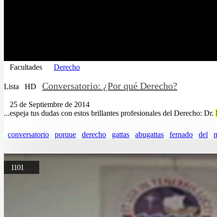
Facultades
Derecho
Conversatorio: ¿Por qué Derecho?
Lista
HD
25 de Septiembre de 2014
...espeja tus dudas con estos brillantes profesionales del Derecho: Dr.
conversatorio
porque
derecho
gattas
abugattas
fernado
del
m
1101