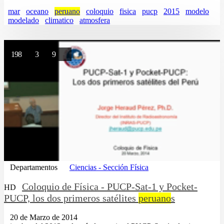
mar
oceano
peruano
coloquio
fisica
pucp
2015
modelo
modelado
climatico
atmosfera
198
3
9
Departamentos
Ciencias - Sección Física
Coloquio de Física - PUCP-Sat-1 y Pocket-
HD
PUCP, los dos primeros satélites
peruano
s
20 de Marzo de 2014