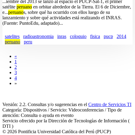
...iembre del 2013 se lanzó al espacio el PUCP-Sat-1, el primer
satélite
peruano
en orbitar alrededor de la Tierra. El 6 de Diciembre,
e...
peruano
s, sobre qué ha ocurrido con ellos luego de su
lanzamiento y sobre qué actividades está realizando el INRAS.
(Fuente: PuntoEdu, adaptado)...
satelites
radioastronomia
inras
coloquio
fisica
pucp
2014
peruano
peru
«
1
2
3
4
»
Versión: 2.2. Consultas y/o sugerencias en el
Centro de Servicios TI
Categoría: Dispositivos / Servicio: Videoconferencias / Tipo de
atención: Consulta o ayuda en evento
Servicio ofrecido por la Dirección de Tecnologías de Información (
DTI )
© 2026 Pontificia Universidad Católica del Perú (PUCP)