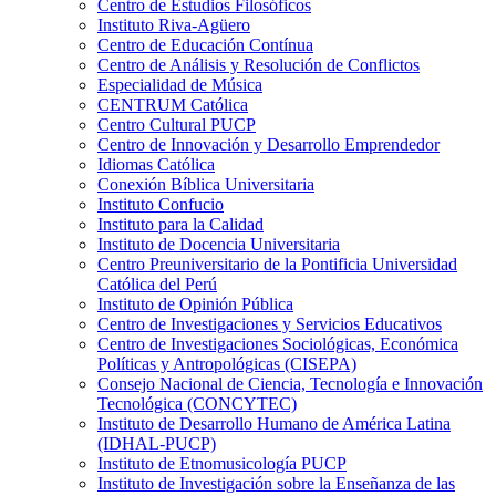
Centro de Estudios Filosóficos
Instituto Riva-Agüero
Centro de Educación Contínua
Centro de Análisis y Resolución de Conflictos
Especialidad de Música
CENTRUM Católica
Centro Cultural PUCP
Centro de Innovación y Desarrollo Emprendedor
Idiomas Católica
Conexión Bíblica Universitaria
Instituto Confucio
Instituto para la Calidad
Instituto de Docencia Universitaria
Centro Preuniversitario de la Pontificia Universidad
Católica del Perú
Instituto de Opinión Pública
Centro de Investigaciones y Servicios Educativos
Centro de Investigaciones Sociológicas, Económica
Políticas y Antropológicas (CISEPA)
Consejo Nacional de Ciencia, Tecnología e Innovación
Tecnológica (CONCYTEC)
Instituto de Desarrollo Humano de América Latina
(IDHAL-PUCP)
Instituto de Etnomusicología PUCP
Instituto de Investigación sobre la Enseñanza de las