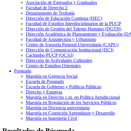
Asociación de Egresados y Graduados
Facultad de Derecho 2
Departamento de Teología
Dirección de Educación Continua (DEC)
Facultad de Estudios Interdisciplinarios de la PUCP
Dirección de Gestión del Talento Humano (DGTH)
Dirección Académica de Planeamiento y Evaluación (D
Facultad de Arquitectura y Urbanismo
Centro de Asesoría Pastoral Universitaria (CAPU)
Dirección de Comunicación Institucional (DCI)
Cachimbo PUCP (OCAI)
Dirección de Actividades Culturales
Centro de Estudios Orientales
Posgrado
Maestría en Gerencia Social
Escuela de Posgrado
Escuela de Gobierno y Políticas Públicas
Derecho y Empresa
Maestría en Derecho c.m. en Política Jurisdiccional
Maestría en Regulación de los Servicios Públicos
Maestría en Docencia universitaria
Maestría en Cognición Aprendizaje y Desarrollo
Maestría en Ingeniería Civil
Resultados de Búsqueda