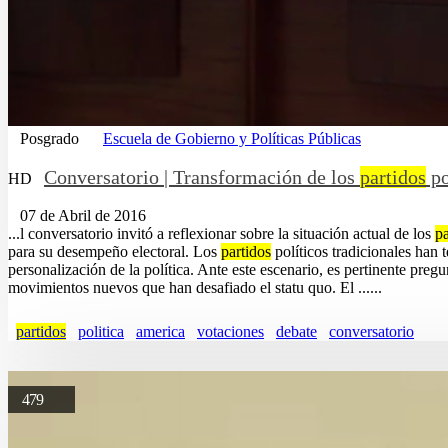
Posgrado
Escuela de Gobierno y Políticas Públicas
Conversatorio | Transformación de los
partidos
po
HD
07 de Abril de 2016
...l conversatorio invitó a reflexionar sobre la situación actual de los
pa
para su desempeño electoral. Los
partidos
políticos tradicionales han 
personalización de la política. Ante este escenario, es pertinente pregu
movimientos nuevos que han desafiado el statu quo. El ......
partidos
politica
america
votaciones
debate
conversatorio
479