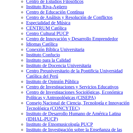
Centro de Estudios Filosóficos
Instituto Riva-Agüero
Centro de Educación Contínua
Centro de Análisis y Resolución de Conflictos
Especialidad de Música
CENTRUM Católica
Centro Cultural PUCP
Centro de Innovación y Desarrollo Emprendedor
Idiomas Católica
Conexión Bíblica Universitaria
Instituto Confucio
Instituto para la Calidad
Instituto de Docencia Universitaria
Centro Preuniversitario de la Pontificia Universidad
Católica del Perú
Instituto de Opinión Pública
Centro de Investigaciones y Servicios Educativos
Centro de Investigaciones Sociológicas, Económica
Políticas y Antropológicas (CISEPA)
Consejo Nacional de Ciencia, Tecnología e Innovación
Tecnológica (CONCYTEC)
Instituto de Desarrollo Humano de América Latina
(IDHAL-PUCP)
Instituto de Etnomusicología PUCP
Instituto de Investigación sobre la Enseñanza de las