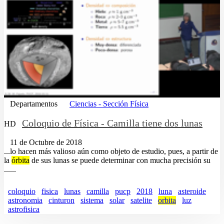
Departamentos
Ciencias - Sección Física
Coloquio de Física - Camilla tiene dos lunas
HD
11 de Octubre de 2018
...lo hacen más valioso aún como objeto de estudio, pues, a partir de
la
órbita
de sus lunas se puede determinar con mucha precisión su
......
coloquio
fisica
lunas
camilla
pucp
2018
luna
asteroide
astronomia
cinturon
sistema
solar
satelite
orbita
luz
astrofisica