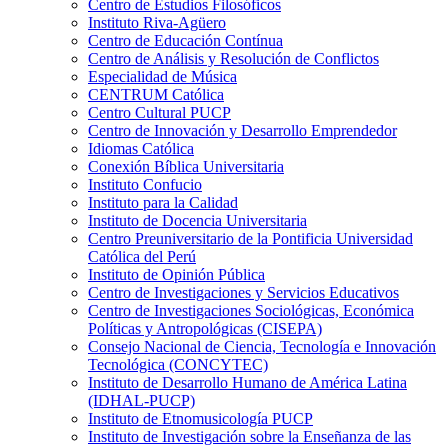
Centro de Estudios Filosóficos
Instituto Riva-Agüero
Centro de Educación Contínua
Centro de Análisis y Resolución de Conflictos
Especialidad de Música
CENTRUM Católica
Centro Cultural PUCP
Centro de Innovación y Desarrollo Emprendedor
Idiomas Católica
Conexión Bíblica Universitaria
Instituto Confucio
Instituto para la Calidad
Instituto de Docencia Universitaria
Centro Preuniversitario de la Pontificia Universidad
Católica del Perú
Instituto de Opinión Pública
Centro de Investigaciones y Servicios Educativos
Centro de Investigaciones Sociológicas, Económica
Políticas y Antropológicas (CISEPA)
Consejo Nacional de Ciencia, Tecnología e Innovación
Tecnológica (CONCYTEC)
Instituto de Desarrollo Humano de América Latina
(IDHAL-PUCP)
Instituto de Etnomusicología PUCP
Instituto de Investigación sobre la Enseñanza de las