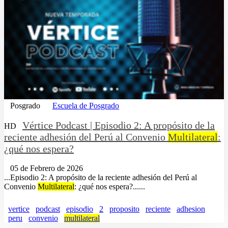
Posgrado
Escuela de Posgrado
Vértice Podcast | Episodio 2: A propósito de la
HD
reciente adhesión del Perú al Convenio
Multilateral
:
¿qué nos espera?
05 de Febrero de 2026
...Episodio 2: A propósito de la reciente adhesión del Perú al
Convenio
Multilateral
: ¿qué nos espera?......
vertice
podcast
episodio
2
proposito
reciente
adhesion
peru
convenio
multilateral