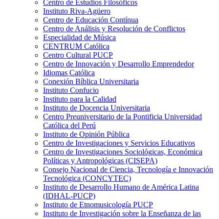
Centro de Estudios Filosóficos
Instituto Riva-Agüero
Centro de Educación Contínua
Centro de Análisis y Resolución de Conflictos
Especialidad de Música
CENTRUM Católica
Centro Cultural PUCP
Centro de Innovación y Desarrollo Emprendedor
Idiomas Católica
Conexión Bíblica Universitaria
Instituto Confucio
Instituto para la Calidad
Instituto de Docencia Universitaria
Centro Preuniversitario de la Pontificia Universidad
Católica del Perú
Instituto de Opinión Pública
Centro de Investigaciones y Servicios Educativos
Centro de Investigaciones Sociológicas, Económica
Políticas y Antropológicas (CISEPA)
Consejo Nacional de Ciencia, Tecnología e Innovación
Tecnológica (CONCYTEC)
Instituto de Desarrollo Humano de América Latina
(IDHAL-PUCP)
Instituto de Etnomusicología PUCP
Instituto de Investigación sobre la Enseñanza de las