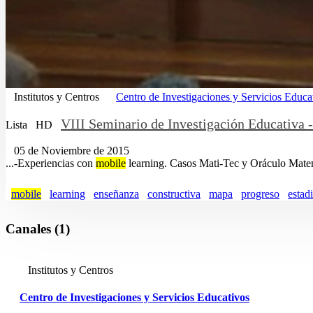
Institutos y Centros
Centro de Investigaciones y Servicios Educa
VIII Seminario de Investigación Educativa -
Lista
HD
05 de Noviembre de 2015
...-Experiencias con
mobile
learning. Casos Mati-Tec y Oráculo Matemá
mobile
learning
enseñanza
constructiva
mapa
progreso
estadi
Canales (1)
Institutos y Centros
Centro de Investigaciones y Servicios Educativos