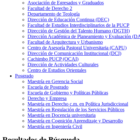
Asociación de Egresados y Graduados
Facultad de Derecho 2
Departamento de Teología
Dirección de Educación Continua (DEC)
Facultad de Estudios Interdisciplinarios de la PUCP
Dirección de Gestión del Talento Humano (DGTH)
Dirección Académica de Planeamiento y Evaluación (D
Facultad de Arquitectura y Urbanismo
Centro de Asesoría Pastoral Universitaria (CAPU)
Dirección de Comunicación Institucional (DCI)
Cachimbo PUCP (OCAI)
Dirección de Actividades Culturales
Centro de Estudios Orientales
Posgrado
Maestría en Gerencia Social
Escuela de Posgrado
Escuela de Gobierno y Políticas Públicas
Derecho y Empresa
Maestría en Derecho c.m. en Política Jurisdiccional
Maestría en Regulación de los Servicios Públicos
Maestría en Docencia universitaria
Maestría en Cognición Aprendizaje y Desarrollo
Maestría en Ingeniería Civil
Resultados de Búsqueda