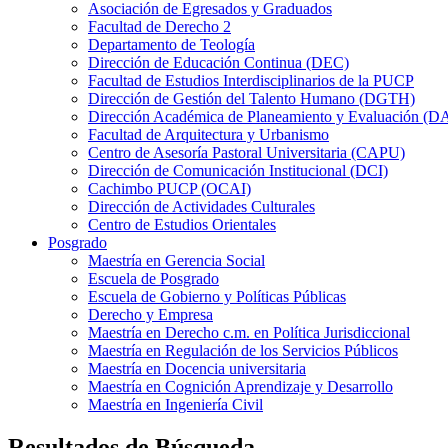
Asociación de Egresados y Graduados
Facultad de Derecho 2
Departamento de Teología
Dirección de Educación Continua (DEC)
Facultad de Estudios Interdisciplinarios de la PUCP
Dirección de Gestión del Talento Humano (DGTH)
Dirección Académica de Planeamiento y Evaluación (D
Facultad de Arquitectura y Urbanismo
Centro de Asesoría Pastoral Universitaria (CAPU)
Dirección de Comunicación Institucional (DCI)
Cachimbo PUCP (OCAI)
Dirección de Actividades Culturales
Centro de Estudios Orientales
Posgrado
Maestría en Gerencia Social
Escuela de Posgrado
Escuela de Gobierno y Políticas Públicas
Derecho y Empresa
Maestría en Derecho c.m. en Política Jurisdiccional
Maestría en Regulación de los Servicios Públicos
Maestría en Docencia universitaria
Maestría en Cognición Aprendizaje y Desarrollo
Maestría en Ingeniería Civil
Resultados de Búsqueda