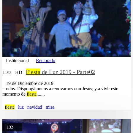
Institucional
Rectorado
Fiesta
de Luz 2019 - Parte02
Lista
HD
19 de Diciembre de 2019
...odos. Dispongámonos a renovarnos con Jesús, y a vivir este
momento de
fiesta
.......
fiesta
luz
navidad
misa
102