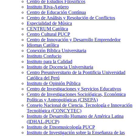
Centro de Estudios Filosóficos
Instituto Riva-Agüero
Centro de Educación Contínua
Centro de Análisis y Resolución de Conflictos
Especialidad de Música
CENTRUM Católica
Centro Cultural PUCP
Centro de Innovación y Desarrollo Emprendedor
Idiomas Católica
Conexión Bíblica Universitaria
Instituto Confucio
Instituto para la Calidad
Instituto de Docencia Universitaria
Centro Preuniversitario de la Pontificia Universidad
Católica del Perú
Instituto de Opinión Pública
Centro de Investigaciones y Servicios Educativos
Centro de Investigaciones Sociológicas, Económica
Políticas y Antropológicas (CISEPA)
Consejo Nacional de Ciencia, Tecnología e Innovación
Tecnológica (CONCYTEC)
Instituto de Desarrollo Humano de América Latina
(IDHAL-PUCP)
Instituto de Etnomusicología PUCP
Instituto de Investigación sobre la Enseñanza de las