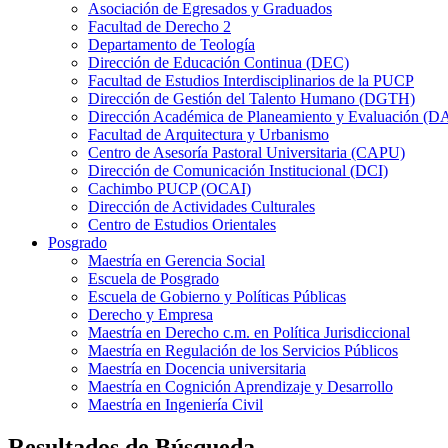
Asociación de Egresados y Graduados
Facultad de Derecho 2
Departamento de Teología
Dirección de Educación Continua (DEC)
Facultad de Estudios Interdisciplinarios de la PUCP
Dirección de Gestión del Talento Humano (DGTH)
Dirección Académica de Planeamiento y Evaluación (D
Facultad de Arquitectura y Urbanismo
Centro de Asesoría Pastoral Universitaria (CAPU)
Dirección de Comunicación Institucional (DCI)
Cachimbo PUCP (OCAI)
Dirección de Actividades Culturales
Centro de Estudios Orientales
Posgrado
Maestría en Gerencia Social
Escuela de Posgrado
Escuela de Gobierno y Políticas Públicas
Derecho y Empresa
Maestría en Derecho c.m. en Política Jurisdiccional
Maestría en Regulación de los Servicios Públicos
Maestría en Docencia universitaria
Maestría en Cognición Aprendizaje y Desarrollo
Maestría en Ingeniería Civil
Resultados de Búsqueda