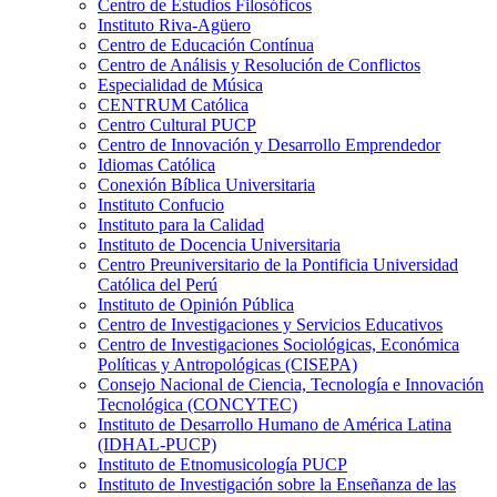
Centro de Estudios Filosóficos
Instituto Riva-Agüero
Centro de Educación Contínua
Centro de Análisis y Resolución de Conflictos
Especialidad de Música
CENTRUM Católica
Centro Cultural PUCP
Centro de Innovación y Desarrollo Emprendedor
Idiomas Católica
Conexión Bíblica Universitaria
Instituto Confucio
Instituto para la Calidad
Instituto de Docencia Universitaria
Centro Preuniversitario de la Pontificia Universidad
Católica del Perú
Instituto de Opinión Pública
Centro de Investigaciones y Servicios Educativos
Centro de Investigaciones Sociológicas, Económica
Políticas y Antropológicas (CISEPA)
Consejo Nacional de Ciencia, Tecnología e Innovación
Tecnológica (CONCYTEC)
Instituto de Desarrollo Humano de América Latina
(IDHAL-PUCP)
Instituto de Etnomusicología PUCP
Instituto de Investigación sobre la Enseñanza de las