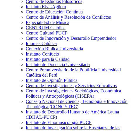
Centro de Estudios Filosóficos
Instituto Riva-Agüero
Centro de Educación Contínua
Centro de Análisis y Resolución de Conflictos
Especialidad de Música
CENTRUM Católica
Centro Cultural PUCP
Centro de Innovación y Desarrollo Emprendedor
Idiomas Católica
Conexión Bíblica Universitaria
Instituto Confucio
Instituto para la Calidad
Instituto de Docencia Universitaria
Centro Preuniversitario de la Pontificia Universidad
Católica del Perú
Instituto de Opinión Pública
Centro de Investigaciones y Servicios Educativos
Centro de Investigaciones Sociológicas, Económica
Políticas y Antropológicas (CISEPA)
Consejo Nacional de Ciencia, Tecnología e Innovación
Tecnológica (CONCYTEC)
Instituto de Desarrollo Humano de América Latina
(IDHAL-PUCP)
Instituto de Etnomusicología PUCP
Instituto de Investigación sobre la Enseñanza de las