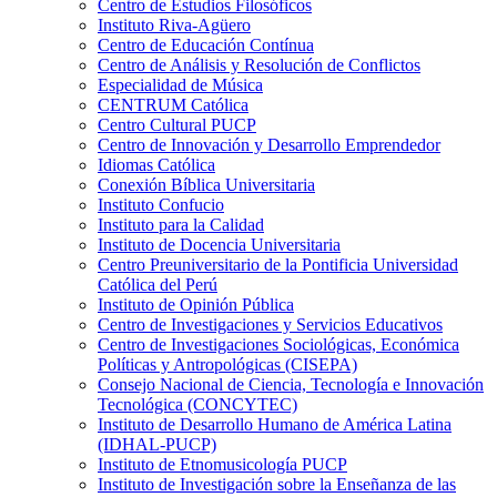
Centro de Estudios Filosóficos
Instituto Riva-Agüero
Centro de Educación Contínua
Centro de Análisis y Resolución de Conflictos
Especialidad de Música
CENTRUM Católica
Centro Cultural PUCP
Centro de Innovación y Desarrollo Emprendedor
Idiomas Católica
Conexión Bíblica Universitaria
Instituto Confucio
Instituto para la Calidad
Instituto de Docencia Universitaria
Centro Preuniversitario de la Pontificia Universidad
Católica del Perú
Instituto de Opinión Pública
Centro de Investigaciones y Servicios Educativos
Centro de Investigaciones Sociológicas, Económica
Políticas y Antropológicas (CISEPA)
Consejo Nacional de Ciencia, Tecnología e Innovación
Tecnológica (CONCYTEC)
Instituto de Desarrollo Humano de América Latina
(IDHAL-PUCP)
Instituto de Etnomusicología PUCP
Instituto de Investigación sobre la Enseñanza de las