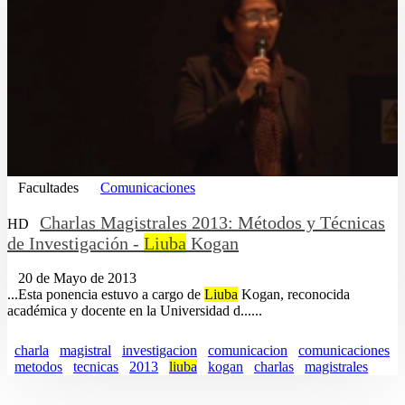
Facultades
Comunicaciones
Charlas Magistrales 2013: Métodos y Técnicas
HD
de Investigación -
Liuba
Kogan
20 de Mayo de 2013
...Esta ponencia estuvo a cargo de
Liuba
Kogan, reconocida
académica y docente en la Universidad d......
charla
magistral
investigacion
comunicacion
comunicaciones
metodos
tecnicas
2013
liuba
kogan
charlas
magistrales