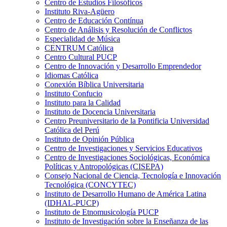
Centro de Estudios Filosóficos
Instituto Riva-Agüero
Centro de Educación Contínua
Centro de Análisis y Resolución de Conflictos
Especialidad de Música
CENTRUM Católica
Centro Cultural PUCP
Centro de Innovación y Desarrollo Emprendedor
Idiomas Católica
Conexión Bíblica Universitaria
Instituto Confucio
Instituto para la Calidad
Instituto de Docencia Universitaria
Centro Preuniversitario de la Pontificia Universidad
Católica del Perú
Instituto de Opinión Pública
Centro de Investigaciones y Servicios Educativos
Centro de Investigaciones Sociológicas, Económica
Políticas y Antropológicas (CISEPA)
Consejo Nacional de Ciencia, Tecnología e Innovación
Tecnológica (CONCYTEC)
Instituto de Desarrollo Humano de América Latina
(IDHAL-PUCP)
Instituto de Etnomusicología PUCP
Instituto de Investigación sobre la Enseñanza de las