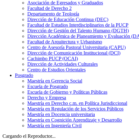
Asociación de Egresados y Graduados
Facultad de Derecho 2
Departamento de Teología
Dirección de Educación Continua (DEC)
Facultad de Estudios Interdisciplinarios de la PUCP
Dirección de Gestión del Talento Humano (DGTH)
Dirección Académica de Planeamiento y Evaluación (D
Facultad de Arquitectura y Urbanismo
Centro de Asesoría Pastoral Universitaria (CAPU)
Dirección de Comunicación Institucional (DCI)
Cachimbo PUCP (OCAI)
Dirección de Actividades Culturales
Centro de Estudios Orientales
Posgrado
Maestría en Gerencia Social
Escuela de Posgrado
Escuela de Gobierno y Políticas Públicas
Derecho y Empresa
Maestría en Derecho c.m. en Política Jurisdiccional
Maestría en Regulación de los Servicios Públicos
Maestría en Docencia universitaria
Maestría en Cognición Aprendizaje y Desarrollo
Maestría en Ingeniería Civil
Cargando el Reproductor...