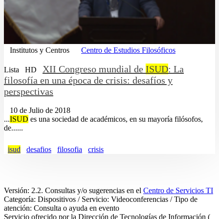
Institutos y Centros
Centro de Estudios Filosóficos
XII Congreso mundial de
ISUD
: La
Lista
HD
filosofía en una época de crisis: desafíos y
perspectivas
10 de Julio de 2018
...
ISUD
es una sociedad de académicos, en su mayoría filósofos,
de......
isud
desafios
filosofia
crisis
Versión: 2.2. Consultas y/o sugerencias en el
Centro de Servicios TI
Categoría: Dispositivos / Servicio: Videoconferencias / Tipo de
atención: Consulta o ayuda en evento
Servicio ofrecido por la Dirección de Tecnologías de Información (