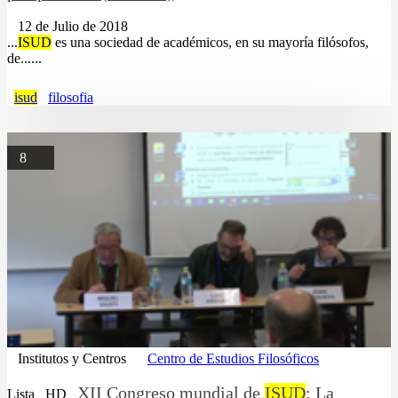
12 de Julio de 2018
...
ISUD
es una sociedad de académicos, en su mayoría filósofos,
de......
isud
filosofia
8
Institutos y Centros
Centro de Estudios Filosóficos
XII Congreso mundial de
ISUD
: La
Lista
HD