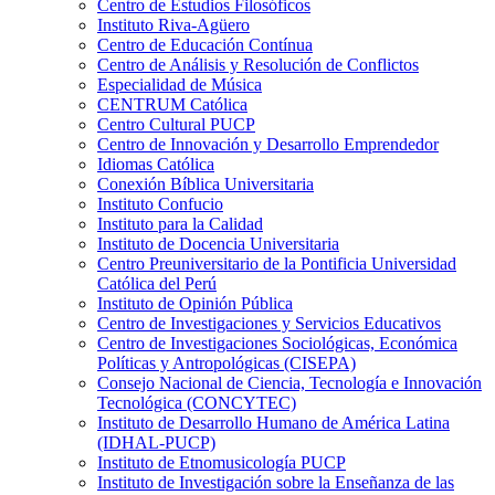
Centro de Estudios Filosóficos
Instituto Riva-Agüero
Centro de Educación Contínua
Centro de Análisis y Resolución de Conflictos
Especialidad de Música
CENTRUM Católica
Centro Cultural PUCP
Centro de Innovación y Desarrollo Emprendedor
Idiomas Católica
Conexión Bíblica Universitaria
Instituto Confucio
Instituto para la Calidad
Instituto de Docencia Universitaria
Centro Preuniversitario de la Pontificia Universidad
Católica del Perú
Instituto de Opinión Pública
Centro de Investigaciones y Servicios Educativos
Centro de Investigaciones Sociológicas, Económica
Políticas y Antropológicas (CISEPA)
Consejo Nacional de Ciencia, Tecnología e Innovación
Tecnológica (CONCYTEC)
Instituto de Desarrollo Humano de América Latina
(IDHAL-PUCP)
Instituto de Etnomusicología PUCP
Instituto de Investigación sobre la Enseñanza de las