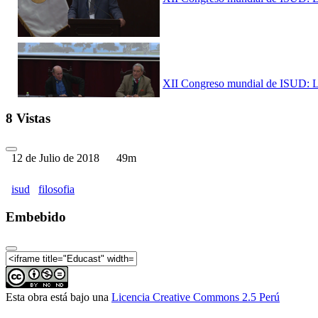
XII Congreso mundial de ISUD: La f
8 Vistas
12 de Julio de 2018
49m
XII Congreso mundial de ISUD: La f
isud
filosofia
Embebido
XII Congreso mundial de ISUD: La f
Esta obra está bajo una
Licencia Creative Commons 2.5 Perú