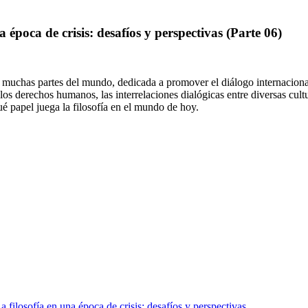
época de crisis: desafíos y perspectivas (Parte 06)
muchas partes del mundo, dedicada a promover el diálogo internacional
os derechos humanos, las interrelaciones dialógicas entre diversas cult
é papel juega la filosofía en el mundo de hoy.
ilosofía en una época de crisis: desafíos y perspectivas