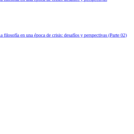
ilosofía en una época de crisis: desafíos y perspectivas (Parte 02)
ilosofía en una época de crisis: desafíos y perspectivas (Parte 03)
ilosofía en una época de crisis: desafíos y perspectivas (Parte 04)