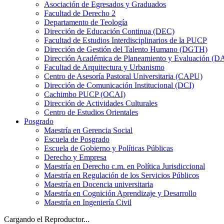
Asociación de Egresados y Graduados
Facultad de Derecho 2
Departamento de Teología
Dirección de Educación Continua (DEC)
Facultad de Estudios Interdisciplinarios de la PUCP
Dirección de Gestión del Talento Humano (DGTH)
Dirección Académica de Planeamiento y Evaluación (D
Facultad de Arquitectura y Urbanismo
Centro de Asesoría Pastoral Universitaria (CAPU)
Dirección de Comunicación Institucional (DCI)
Cachimbo PUCP (OCAI)
Dirección de Actividades Culturales
Centro de Estudios Orientales
Posgrado
Maestría en Gerencia Social
Escuela de Posgrado
Escuela de Gobierno y Políticas Públicas
Derecho y Empresa
Maestría en Derecho c.m. en Política Jurisdiccional
Maestría en Regulación de los Servicios Públicos
Maestría en Docencia universitaria
Maestría en Cognición Aprendizaje y Desarrollo
Maestría en Ingeniería Civil
Cargando el Reproductor...