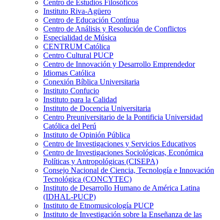
Centro de Estudios Filosóficos
Instituto Riva-Agüero
Centro de Educación Contínua
Centro de Análisis y Resolución de Conflictos
Especialidad de Música
CENTRUM Católica
Centro Cultural PUCP
Centro de Innovación y Desarrollo Emprendedor
Idiomas Católica
Conexión Bíblica Universitaria
Instituto Confucio
Instituto para la Calidad
Instituto de Docencia Universitaria
Centro Preuniversitario de la Pontificia Universidad
Católica del Perú
Instituto de Opinión Pública
Centro de Investigaciones y Servicios Educativos
Centro de Investigaciones Sociológicas, Económica
Políticas y Antropológicas (CISEPA)
Consejo Nacional de Ciencia, Tecnología e Innovación
Tecnológica (CONCYTEC)
Instituto de Desarrollo Humano de América Latina
(IDHAL-PUCP)
Instituto de Etnomusicología PUCP
Instituto de Investigación sobre la Enseñanza de las