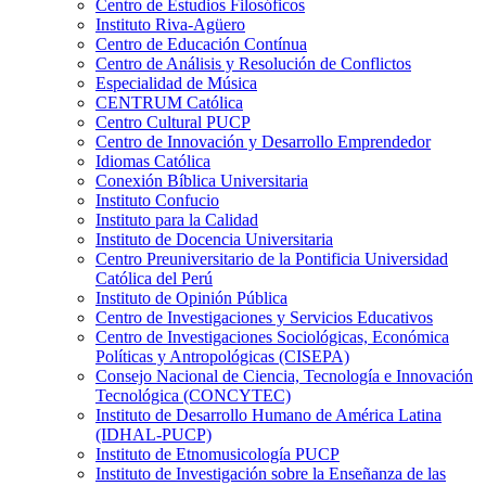
Centro de Estudios Filosóficos
Instituto Riva-Agüero
Centro de Educación Contínua
Centro de Análisis y Resolución de Conflictos
Especialidad de Música
CENTRUM Católica
Centro Cultural PUCP
Centro de Innovación y Desarrollo Emprendedor
Idiomas Católica
Conexión Bíblica Universitaria
Instituto Confucio
Instituto para la Calidad
Instituto de Docencia Universitaria
Centro Preuniversitario de la Pontificia Universidad
Católica del Perú
Instituto de Opinión Pública
Centro de Investigaciones y Servicios Educativos
Centro de Investigaciones Sociológicas, Económica
Políticas y Antropológicas (CISEPA)
Consejo Nacional de Ciencia, Tecnología e Innovación
Tecnológica (CONCYTEC)
Instituto de Desarrollo Humano de América Latina
(IDHAL-PUCP)
Instituto de Etnomusicología PUCP
Instituto de Investigación sobre la Enseñanza de las