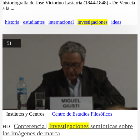
historiografía de José Victorino Lastarria (1844-1848) - De Venecia
a la ...
historia
estudiantes
internacional
investigaciones
ideas
51
Institutos y Centros
Centro de Estudios Filosóficos
Conferencia |
Investigaciones
semióticas sobre
HD
las imágenes de marca