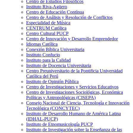
Centro de Estudios Filosóficos
Instituto Riva-Agüero
Centro de Educación Contínua
Centro de Análisis y Resolución de Conflictos
Especialidad de Música
CENTRUM Católica
Centro Cultural PUCP
Centro de Innovación y Desarrollo Emprendedor
Idiomas Católica
Conexión Bíblica Universitaria
Instituto Confucio
Instituto para la Calidad
Instituto de Docencia Universitaria
Centro Preuniversitario de la Pontificia Universidad
Católica del Perú
Instituto de Opinión Pública
Centro de Investigaciones y Servicios Educativos
Centro de Investigaciones Sociológicas, Económica
Políticas y Antropológicas (CISEPA)
Consejo Nacional de Ciencia, Tecnología e Innovación
Tecnológica (CONCYTEC)
Instituto de Desarrollo Humano de América Latina
(IDHAL-PUCP)
Instituto de Etnomusicología PUCP
Instituto de Investigación sobre la Enseñanza de las