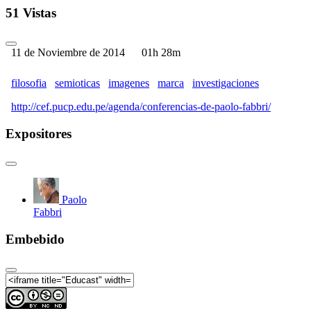
51 Vistas
11 de Noviembre de 2014
01h 28m
filosofia
semioticas
imagenes
marca
investigaciones
http://cef.pucp.edu.pe/agenda/conferencias-de-paolo-fabbri/
Expositores
Paolo
Fabbri
Embebido