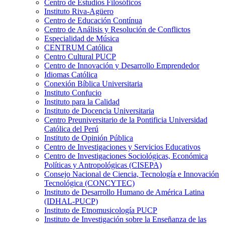
Centro de Estudios Filosóficos
Instituto Riva-Agüero
Centro de Educación Contínua
Centro de Análisis y Resolución de Conflictos
Especialidad de Música
CENTRUM Católica
Centro Cultural PUCP
Centro de Innovación y Desarrollo Emprendedor
Idiomas Católica
Conexión Bíblica Universitaria
Instituto Confucio
Instituto para la Calidad
Instituto de Docencia Universitaria
Centro Preuniversitario de la Pontificia Universidad
Católica del Perú
Instituto de Opinión Pública
Centro de Investigaciones y Servicios Educativos
Centro de Investigaciones Sociológicas, Económica
Políticas y Antropológicas (CISEPA)
Consejo Nacional de Ciencia, Tecnología e Innovación
Tecnológica (CONCYTEC)
Instituto de Desarrollo Humano de América Latina
(IDHAL-PUCP)
Instituto de Etnomusicología PUCP
Instituto de Investigación sobre la Enseñanza de las