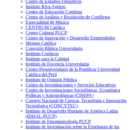
Centro de Estudios Filosóficos
Instituto Riva-Agüero
Centro de Educación Contínua
Centro de Análisis y Resolución de Conflictos
Especialidad de Música
CENTRUM Católica
Centro Cultural PUCP
Centro de Innovación y Desarrollo Emprendedor
Idiomas Católica
Conexión Bíblica Universitaria
Instituto Confucio
Instituto para la Calidad
Instituto de Docencia Universitaria
Centro Preuniversitario de la Pontificia Universidad
Católica del Perú
Instituto de Opinión Pública
Centro de Investigaciones y Servicios Educativos
Centro de Investigaciones Sociológicas, Económica
Políticas y Antropológicas (CISEPA)
Consejo Nacional de Ciencia, Tecnología e Innovación
Tecnológica (CONCYTEC)
Instituto de Desarrollo Humano de América Latina
(IDHAL-PUCP)
Instituto de Etnomusicología PUCP
Instituto de Investigación sobre la Enseñanza de las