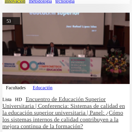
innovacion
metodologia
tecnologia
53
Facultades
Educación
Encuentro de Educación Superior
Lista
HD
Universitaria | Conferencia: Sistemas de calidad en
la educación superior universitaria | Panel: ¿Cómo
los sistemas internos de calidad contribuyen a la
mejora continua de la formación?