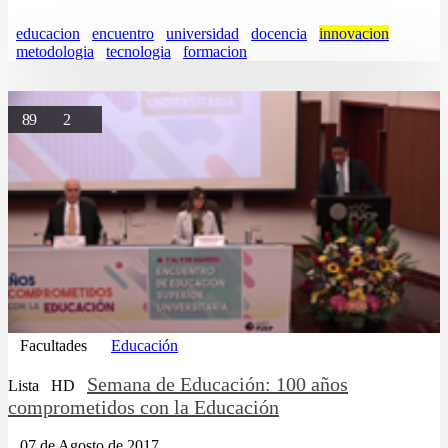
educacion
encuentro
universidad
docencia
innovacion
metodologia
tecnologia
formacion
89
2
Facultades
Educación
Semana de Educación: 100 años
Lista
HD
comprometidos con la Educación
07 de Agosto de 2017