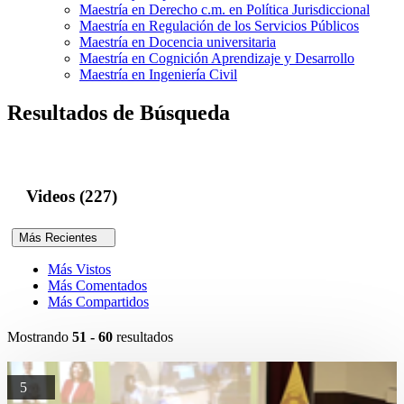
Maestría en Derecho c.m. en Política Jurisdiccional
Maestría en Regulación de los Servicios Públicos
Maestría en Docencia universitaria
Maestría en Cognición Aprendizaje y Desarrollo
Maestría en Ingeniería Civil
Resultados de Búsqueda
Videos (227)
Más Recientes
Más Vistos
Más Comentados
Más Compartidos
Mostrando
51 - 60
resultados
5