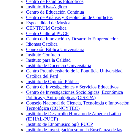
Centro de Estudios Filosóficos
Instituto Riva-Agüero
Centro de Educación Contínua
Centro de Análisis y Resolución de Conflictos
Especialidad de Música
CENTRUM Católica
Centro Cultural PUCP
Centro de Innovación y Desarrollo Emprendedor
Idiomas Católica
Conexión Bíblica Universitaria
Instituto Confucio
Instituto para la Calidad
Instituto de Docencia Universitaria
Centro Preuniversitario de la Pontificia Universidad
Católica del Perú
Instituto de Opinión Pública
Centro de Investigaciones y Servicios Educativos
Centro de Investigaciones Sociológicas, Económica
Políticas y Antropológicas (CISEPA)
Consejo Nacional de Ciencia, Tecnología e Innovación
Tecnológica (CONCYTEC)
Instituto de Desarrollo Humano de América Latina
(IDHAL-PUCP)
Instituto de Etnomusicología PUCP
Instituto de Investigación sobre la Enseñanza de las