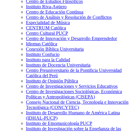
Centro de Estudios Filosóficos
Instituto Riva-Agüero
Centro de Educación Contínua
Centro de Análisis y Resolución de Conflictos
Especialidad de Música
CENTRUM Católica
Centro Cultural PUCP
Centro de Innovación y Desarrollo Emprendedor
Idiomas Católica
Conexión Bíblica Universitaria
Instituto Confucio
Instituto para la Calidad
Instituto de Docencia Universitaria
Centro Preuniversitario de la Pontificia Universidad
Católica del Perú
Instituto de Opinión Pública
Centro de Investigaciones y Servicios Educativos
Centro de Investigaciones Sociológicas, Económica
Políticas y Antropológicas (CISEPA)
Consejo Nacional de Ciencia, Tecnología e Innovación
Tecnológica (CONCYTEC)
Instituto de Desarrollo Humano de América Latina
(IDHAL-PUCP)
Instituto de Etnomusicología PUCP
Instituto de Investigación sobre la Enseñanza de las