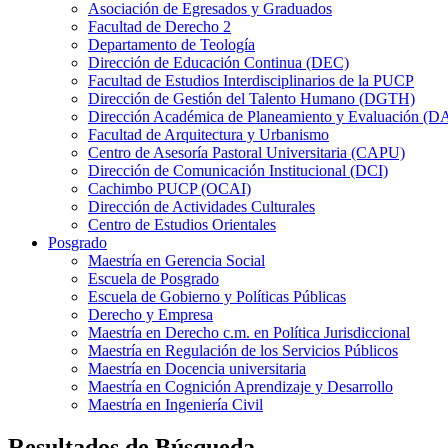
Asociación de Egresados y Graduados
Facultad de Derecho 2
Departamento de Teología
Dirección de Educación Continua (DEC)
Facultad de Estudios Interdisciplinarios de la PUCP
Dirección de Gestión del Talento Humano (DGTH)
Dirección Académica de Planeamiento y Evaluación (D
Facultad de Arquitectura y Urbanismo
Centro de Asesoría Pastoral Universitaria (CAPU)
Dirección de Comunicación Institucional (DCI)
Cachimbo PUCP (OCAI)
Dirección de Actividades Culturales
Centro de Estudios Orientales
Posgrado
Maestría en Gerencia Social
Escuela de Posgrado
Escuela de Gobierno y Políticas Públicas
Derecho y Empresa
Maestría en Derecho c.m. en Política Jurisdiccional
Maestría en Regulación de los Servicios Públicos
Maestría en Docencia universitaria
Maestría en Cognición Aprendizaje y Desarrollo
Maestría en Ingeniería Civil
Resultados de Búsqueda