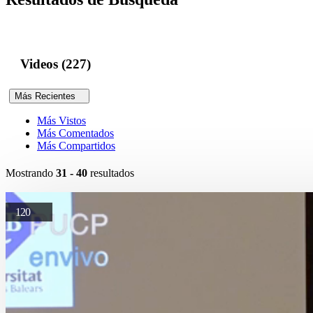
Videos (227)
Más Recientes
Más Vistos
Más Comentados
Más Compartidos
Mostrando
31 - 40
resultados
120