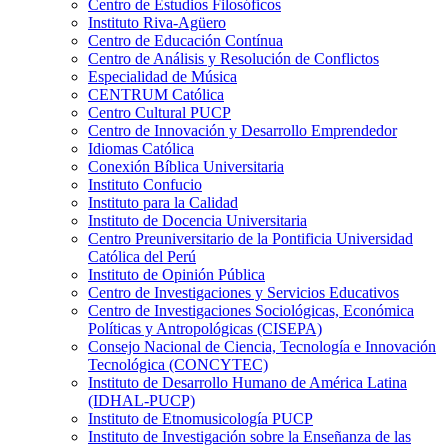
Centro de Estudios Filosóficos
Instituto Riva-Agüero
Centro de Educación Contínua
Centro de Análisis y Resolución de Conflictos
Especialidad de Música
CENTRUM Católica
Centro Cultural PUCP
Centro de Innovación y Desarrollo Emprendedor
Idiomas Católica
Conexión Bíblica Universitaria
Instituto Confucio
Instituto para la Calidad
Instituto de Docencia Universitaria
Centro Preuniversitario de la Pontificia Universidad
Católica del Perú
Instituto de Opinión Pública
Centro de Investigaciones y Servicios Educativos
Centro de Investigaciones Sociológicas, Económica
Políticas y Antropológicas (CISEPA)
Consejo Nacional de Ciencia, Tecnología e Innovación
Tecnológica (CONCYTEC)
Instituto de Desarrollo Humano de América Latina
(IDHAL-PUCP)
Instituto de Etnomusicología PUCP
Instituto de Investigación sobre la Enseñanza de las