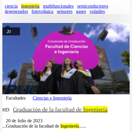
ciencia
ingenieria
multifuncionales
semiconductores
degenerados
fotovoltaica
sensores
gases
volatiles
20
Facultades
Ciencias e Ingeniería
Graduación de la facultad de
Ingeniería
HD
20 de Julio de 2023
...Graduación de la facultad de
Ingeniería
......