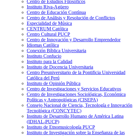
Centro de Estudios Filosóficos
Instituto Riva-Agüero
Centro de Educación Contínua
Centro de Análisis y Resolución de Conflictos
Especialidad de Música
CENTRUM Católica
Centro Cultural PUCP
Centro de Innovación y Desarrollo Emprendedor
Idiomas Católica
Conexión Bíblica Universitaria
Instituto Confucio
Instituto para la Calidad
Instituto de Docencia Universitaria
Centro Preuniversitario de la Pontificia Universidad
Católica del Perú
Instituto de Opinión Pública
Centro de Investigaciones y Servicios Educativos
Centro de Investigaciones Sociológicas, Económica
Políticas y Antropológicas (CISEPA)
Consejo Nacional de Ciencia, Tecnología e Innovación
Tecnológica (CONCYTEC)
Instituto de Desarrollo Humano de América Latina
(IDHAL-PUCP)
Instituto de Etnomusicología PUCP
Instituto de Investigación sobre la Enseñanza de las