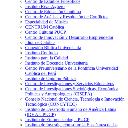
Centro de Estudios Filosóficos
Instituto Riva-Agüero
Centro de Educación Contínua
Centro de Análisis y Resolución de Conflictos
Especialidad de Música
CENTRUM Católica
Centro Cultural PUCP
Centro de Innovación y Desarrollo Emprendedor
Idiomas Católica
Conexión Bíblica Universitaria
Instituto Confucio
Instituto para la Calidad
Instituto de Docencia Universitaria
Centro Preuniversitario de la Pontificia Universidad
Católica del Perú
Instituto de Opinión Pública
Centro de Investigaciones y Servicios Educativos
Centro de Investigaciones Sociológicas, Económica
Políticas y Antropológicas (CISEPA)
Consejo Nacional de Ciencia, Tecnología e Innovación
Tecnológica (CONCYTEC)
Instituto de Desarrollo Humano de América Latina
(IDHAL-PUCP)
Instituto de Etnomusicología PUCP
Instituto de Investigación sobre la Enseñanza de las