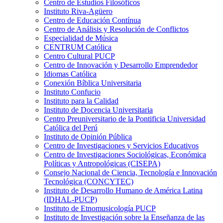
Centro de Estudios Filosóficos
Instituto Riva-Agüero
Centro de Educación Contínua
Centro de Análisis y Resolución de Conflictos
Especialidad de Música
CENTRUM Católica
Centro Cultural PUCP
Centro de Innovación y Desarrollo Emprendedor
Idiomas Católica
Conexión Bíblica Universitaria
Instituto Confucio
Instituto para la Calidad
Instituto de Docencia Universitaria
Centro Preuniversitario de la Pontificia Universidad
Católica del Perú
Instituto de Opinión Pública
Centro de Investigaciones y Servicios Educativos
Centro de Investigaciones Sociológicas, Económica
Políticas y Antropológicas (CISEPA)
Consejo Nacional de Ciencia, Tecnología e Innovación
Tecnológica (CONCYTEC)
Instituto de Desarrollo Humano de América Latina
(IDHAL-PUCP)
Instituto de Etnomusicología PUCP
Instituto de Investigación sobre la Enseñanza de las