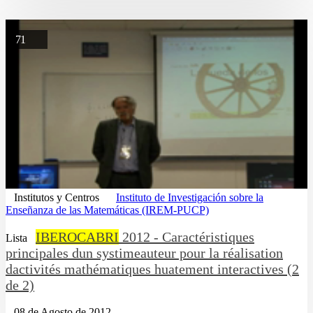
71
Institutos y Centros
Instituto de Investigación sobre la
Enseñanza de las Matemáticas (IREM-PUCP)
IBEROCABRI
2012 - Caractéristiques
Lista
principales dun systimeauteur pour la réalisation
dactivités mathématiques huatement interactives (2
de 2)
08 de Agosto de 2012