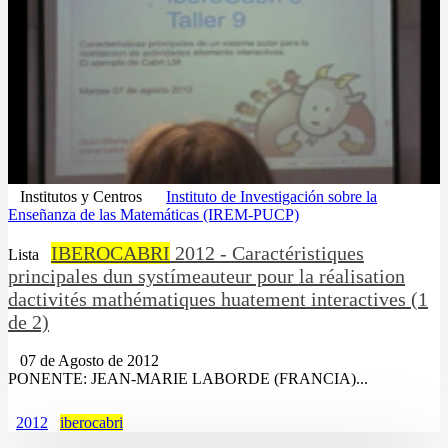
Institutos y Centros
Instituto de Investigación sobre la
Enseñanza de las Matemáticas (IREM-PUCP)
IBEROCABRI
2012 - Caractéristiques
Lista
principales dun systímeauteur pour la réalisation
dactivités mathématiques huatement interactives (1
de 2)
07 de Agosto de 2012
PONENTE: JEAN-MARIE LABORDE (FRANCIA)...
2012
iberocabri