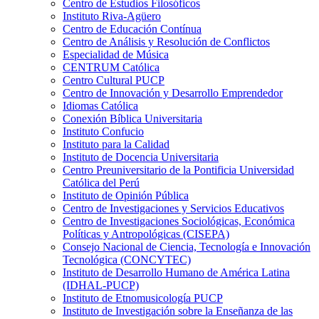
Centro de Estudios Filosóficos
Instituto Riva-Agüero
Centro de Educación Contínua
Centro de Análisis y Resolución de Conflictos
Especialidad de Música
CENTRUM Católica
Centro Cultural PUCP
Centro de Innovación y Desarrollo Emprendedor
Idiomas Católica
Conexión Bíblica Universitaria
Instituto Confucio
Instituto para la Calidad
Instituto de Docencia Universitaria
Centro Preuniversitario de la Pontificia Universidad
Católica del Perú
Instituto de Opinión Pública
Centro de Investigaciones y Servicios Educativos
Centro de Investigaciones Sociológicas, Económica
Políticas y Antropológicas (CISEPA)
Consejo Nacional de Ciencia, Tecnología e Innovación
Tecnológica (CONCYTEC)
Instituto de Desarrollo Humano de América Latina
(IDHAL-PUCP)
Instituto de Etnomusicología PUCP
Instituto de Investigación sobre la Enseñanza de las