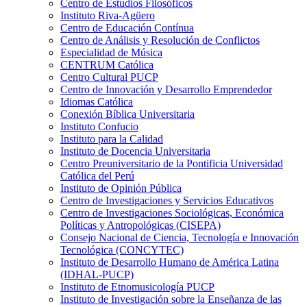
Centro de Estudios Filosóficos
Instituto Riva-Agüero
Centro de Educación Contínua
Centro de Análisis y Resolución de Conflictos
Especialidad de Música
CENTRUM Católica
Centro Cultural PUCP
Centro de Innovación y Desarrollo Emprendedor
Idiomas Católica
Conexión Bíblica Universitaria
Instituto Confucio
Instituto para la Calidad
Instituto de Docencia Universitaria
Centro Preuniversitario de la Pontificia Universidad
Católica del Perú
Instituto de Opinión Pública
Centro de Investigaciones y Servicios Educativos
Centro de Investigaciones Sociológicas, Económica
Políticas y Antropológicas (CISEPA)
Consejo Nacional de Ciencia, Tecnología e Innovación
Tecnológica (CONCYTEC)
Instituto de Desarrollo Humano de América Latina
(IDHAL-PUCP)
Instituto de Etnomusicología PUCP
Instituto de Investigación sobre la Enseñanza de las