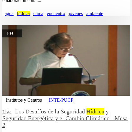
colaboración con......
agua
hidrica
clima
encuentro
jovenes
ambiente
109
Institutos y Centros
INTE-PUCP
Los Desafíos de la Seguridad
Hídrica
y
Lista
Seguridad Energética y el Cambio Climático - Mesa
2