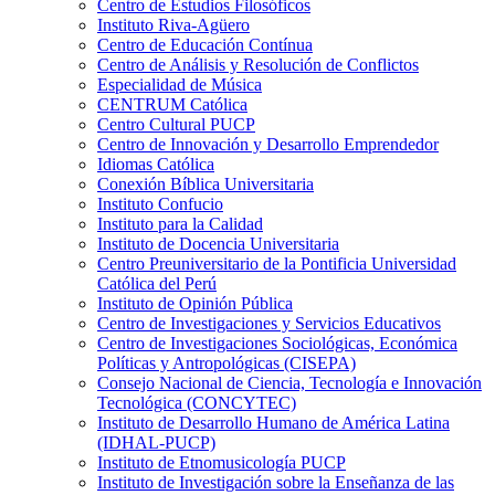
Centro de Estudios Filosóficos
Instituto Riva-Agüero
Centro de Educación Contínua
Centro de Análisis y Resolución de Conflictos
Especialidad de Música
CENTRUM Católica
Centro Cultural PUCP
Centro de Innovación y Desarrollo Emprendedor
Idiomas Católica
Conexión Bíblica Universitaria
Instituto Confucio
Instituto para la Calidad
Instituto de Docencia Universitaria
Centro Preuniversitario de la Pontificia Universidad
Católica del Perú
Instituto de Opinión Pública
Centro de Investigaciones y Servicios Educativos
Centro de Investigaciones Sociológicas, Económica
Políticas y Antropológicas (CISEPA)
Consejo Nacional de Ciencia, Tecnología e Innovación
Tecnológica (CONCYTEC)
Instituto de Desarrollo Humano de América Latina
(IDHAL-PUCP)
Instituto de Etnomusicología PUCP
Instituto de Investigación sobre la Enseñanza de las