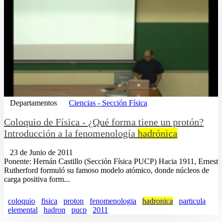
Departamentos
Ciencias - Sección Física
Coloquio de Física - ¿Qué forma tiene un protón?
Introducción a la fenomenología
hadrónica
23 de Junio de 2011
Ponente: Hernán Castillo (Sección Física PUCP) Hacia 1911, Ernest
Rutherford formuló su famoso modelo atómico, donde núcleos de
carga positiva form...
coloquio
fisica
proton
fenomenologia
hadronica
particula
elemental
hadron
pucp
2011