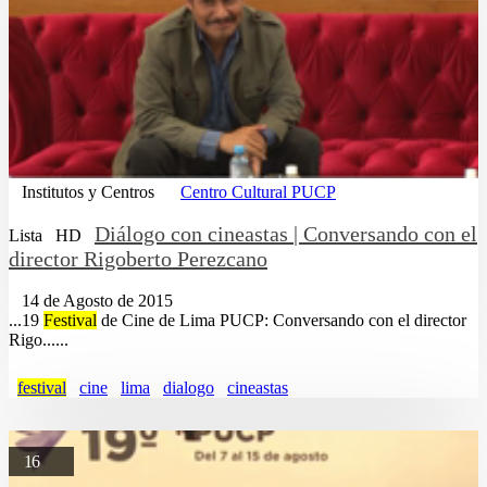
Institutos y Centros
Centro Cultural PUCP
Diálogo con cineastas | Conversando con el
Lista
HD
director Rigoberto Perezcano
14 de Agosto de 2015
...19
Festival
de Cine de Lima PUCP: Conversando con el director
Rigo......
festival
cine
lima
dialogo
cineastas
16