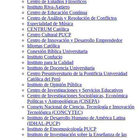
Centro de Estudios Filosóficos
Instituto Riva-Agüero
Centro de Educación Contínua
Centro de Análisis y Resolución de Conflictos
Especialidad de Música
CENTRUM Católica
Centro Cultural PUCP
Centro de Innovación y Desarrollo Emprendedor
Idiomas Católica
Conexión Bíblica Universitaria
Instituto Confucio
Instituto para la Calidad
Instituto de Docencia Universitaria
Centro Preuniversitario de la Pontificia Universidad
Católica del Perú
Instituto de Opinión Pública
Centro de Investigaciones y Servicios Educativos
Centro de Investigaciones Sociológicas, Económica
Políticas y Antropológicas (CISEPA)
Consejo Nacional de Ciencia, Tecnología e Innovación
Tecnológica (CONCYTEC)
Instituto de Desarrollo Humano de América Latina
(IDHAL-PUCP)
Instituto de Etnomusicología PUCP
Instituto de Investigación sobre la Enseñanza de las