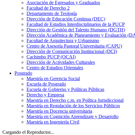
Asociación de Egresados y Graduados
Facultad de Derecho 2
Departamento de Teología
Dirección de Educación Continua (DEC)
Facultad de Estudios Interdisciplinarios de la PUCP
Dirección de Gestión del Talento Humano (DGTH)
Dirección Académica de Planeamiento y Evaluación (D
Facultad de Arquitectura y Urbanismo
Centro de Asesoría Pastoral Universitaria (CAPU)
Dirección de Comunicación Institucional (DCI)
Cachimbo PUCP (OCAI)
Dirección de Actividades Culturales
Centro de Estudios Orientales
Posgrado
Maestría en Gerencia Social
Escuela de Posgrado
Escuela de Gobierno y Políticas Públicas
Derecho y Empresa
Maestría en Derecho c.m. en Política Jurisdiccional
Maestría en Regulación de los Servicios Públicos
Maestría en Docencia universitaria
Maestría en Cognición Aprendizaje y Desarrollo
Maestría en Ingeniería Civil
Cargando el Reproductor...