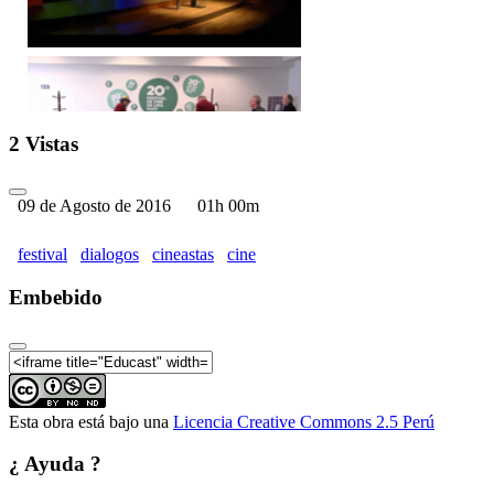
20 Festival de Cine de Lim
2 Vistas
09 de Agosto de 2016
01h 00m
festival
dialogos
cineastas
cine
Embebido
20 Festival de Cine de Lim
Esta obra está bajo una
Licencia Creative Commons 2.5 Perú
20 Festival de Cine de Lima
¿ Ayuda ?
Farid Kahhat Kahatt (Perú)