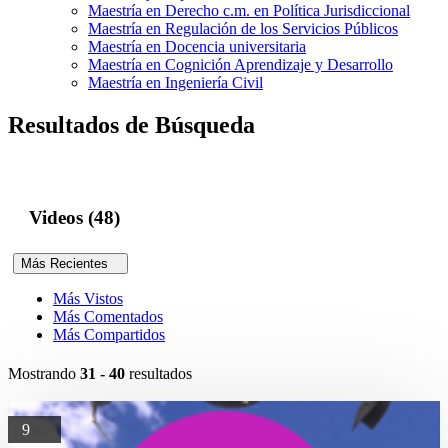
Maestría en Derecho c.m. en Política Jurisdiccional
Maestría en Regulación de los Servicios Públicos
Maestría en Docencia universitaria
Maestría en Cognición Aprendizaje y Desarrollo
Maestría en Ingeniería Civil
Resultados de Búsqueda
Videos (48)
Más Recientes
Más Vistos
Más Comentados
Más Compartidos
Mostrando
31 - 40
resultados
9