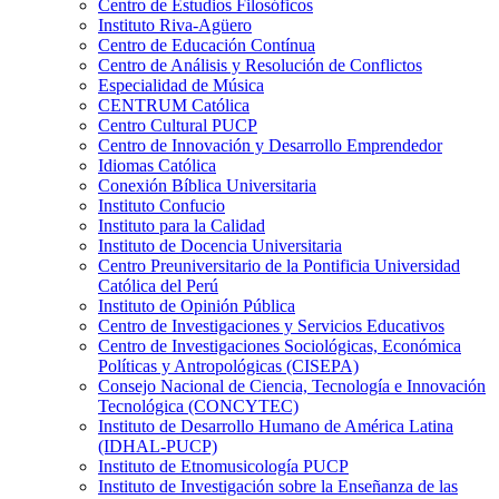
Centro de Estudios Filosóficos
Instituto Riva-Agüero
Centro de Educación Contínua
Centro de Análisis y Resolución de Conflictos
Especialidad de Música
CENTRUM Católica
Centro Cultural PUCP
Centro de Innovación y Desarrollo Emprendedor
Idiomas Católica
Conexión Bíblica Universitaria
Instituto Confucio
Instituto para la Calidad
Instituto de Docencia Universitaria
Centro Preuniversitario de la Pontificia Universidad
Católica del Perú
Instituto de Opinión Pública
Centro de Investigaciones y Servicios Educativos
Centro de Investigaciones Sociológicas, Económica
Políticas y Antropológicas (CISEPA)
Consejo Nacional de Ciencia, Tecnología e Innovación
Tecnológica (CONCYTEC)
Instituto de Desarrollo Humano de América Latina
(IDHAL-PUCP)
Instituto de Etnomusicología PUCP
Instituto de Investigación sobre la Enseñanza de las