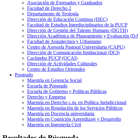
Asociación de Egresados y Graduados
Facultad de Derecho 2
Departamento de Teología
Dirección de Educación Continua (DEC)
Facultad de Estudios Interdisciplinarios de la PUCP
Dirección de Gestión del Talento Humano (DGTH)
Dirección Académica de Planeamiento y Evaluación (D
Facultad de Arquitectura y Urbanismo
Centro de Asesoría Pastoral Universitaria (CAPU)
Dirección de Comunicación Institucional (DCI)
Cachimbo PUCP (OCAI)
Dirección de Actividades Culturales
Centro de Estudios Orientales
Posgrado
Maestría en Gerencia Social
Escuela de Posgrado
Escuela de Gobierno y Políticas Públicas
Derecho y Empresa
Maestría en Derecho c.m. en Política Jurisdiccional
Maestría en Regulación de los Servicios Públicos
Maestría en Docencia universitaria
Maestría en Cognición Aprendizaje y Desarrollo
Maestría en Ingeniería Civil
Resultados de Búsqueda