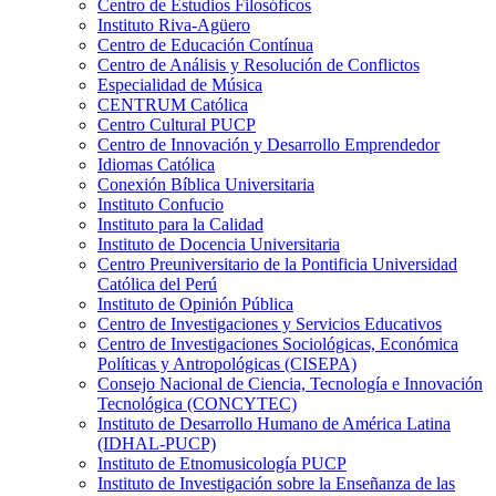
Centro de Estudios Filosóficos
Instituto Riva-Agüero
Centro de Educación Contínua
Centro de Análisis y Resolución de Conflictos
Especialidad de Música
CENTRUM Católica
Centro Cultural PUCP
Centro de Innovación y Desarrollo Emprendedor
Idiomas Católica
Conexión Bíblica Universitaria
Instituto Confucio
Instituto para la Calidad
Instituto de Docencia Universitaria
Centro Preuniversitario de la Pontificia Universidad
Católica del Perú
Instituto de Opinión Pública
Centro de Investigaciones y Servicios Educativos
Centro de Investigaciones Sociológicas, Económica
Políticas y Antropológicas (CISEPA)
Consejo Nacional de Ciencia, Tecnología e Innovación
Tecnológica (CONCYTEC)
Instituto de Desarrollo Humano de América Latina
(IDHAL-PUCP)
Instituto de Etnomusicología PUCP
Instituto de Investigación sobre la Enseñanza de las