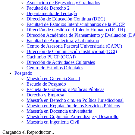
Asociación de Egresados y Graduados
Facultad de Derecho 2
Departamento de Teología
Dirección de Educación Continua (DEC)
Facultad de Estudios Interdisciplinarios de la PUCP
Dirección de Gestión del Talento Humano (DGTH)
Dirección Académica de Planeamiento y Evaluación (D
Facultad de Arquitectura y Urbanismo
Centro de Asesoría Pastoral Universitaria (CAPU)
Dirección de Comunicación Institucional (DCI)
Cachimbo PUCP (OCAI)
Dirección de Actividades Culturales
Centro de Estudios Orientales
Posgrado
Maestría en Gerencia Social
Escuela de Posgrado
Escuela de Gobierno y Políticas Públicas
Derecho y Empresa
Maestría en Derecho c.m. en Política Jurisdiccional
Maestría en Regulación de los Servicios Públicos
Maestría en Docencia universitaria
Maestría en Cognición Aprendizaje y Desarrollo
Maestría en Ingeniería Civil
Cargando el Reproductor...