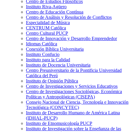
Centro de Estudios Filosóficos
Instituto Riva-Agüero
Centro de Educación Contínua
Centro de Análisis y Resolución de Conflictos
Especialidad de Música
CENTRUM Católica
Centro Cultural PUCP
Centro de Innovación y Desarrollo Emprendedor
Idiomas Católica
Conexión Bíblica Universitaria
Instituto Confucio
Instituto para la Calidad
Instituto de Docencia Universitaria
Centro Preuniversitario de la Pontificia Universidad
Católica del Perú
Instituto de Opinión Pública
Centro de Investigaciones y Servicios Educativos
Centro de Investigaciones Sociológicas, Económica
Políticas y Antropológicas (CISEPA)
Consejo Nacional de Ciencia, Tecnología e Innovación
Tecnológica (CONCYTEC)
Instituto de Desarrollo Humano de América Latina
(IDHAL-PUCP)
Instituto de Etnomusicología PUCP
Instituto de Investigación sobre la Enseñanza de las