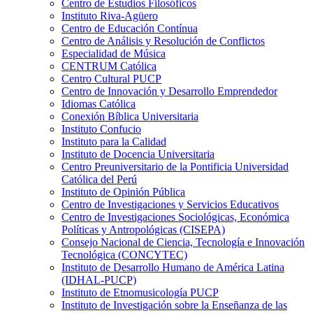
Centro de Estudios Filosóficos
Instituto Riva-Agüero
Centro de Educación Contínua
Centro de Análisis y Resolución de Conflictos
Especialidad de Música
CENTRUM Católica
Centro Cultural PUCP
Centro de Innovación y Desarrollo Emprendedor
Idiomas Católica
Conexión Bíblica Universitaria
Instituto Confucio
Instituto para la Calidad
Instituto de Docencia Universitaria
Centro Preuniversitario de la Pontificia Universidad
Católica del Perú
Instituto de Opinión Pública
Centro de Investigaciones y Servicios Educativos
Centro de Investigaciones Sociológicas, Económica
Políticas y Antropológicas (CISEPA)
Consejo Nacional de Ciencia, Tecnología e Innovación
Tecnológica (CONCYTEC)
Instituto de Desarrollo Humano de América Latina
(IDHAL-PUCP)
Instituto de Etnomusicología PUCP
Instituto de Investigación sobre la Enseñanza de las